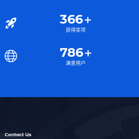
+
366
获得奖项
+
786
满意用户
Contact Us