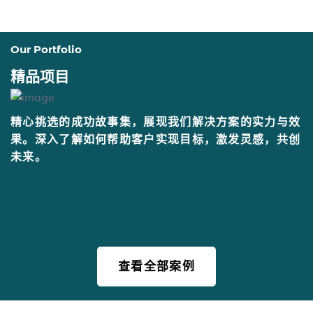
Our Portfolio
精品项目
精心挑选的成功故事集，展现我们解决方案的实力与效
果。深入了解如何帮助客户实现目标，激发灵感，共创
未来。
查看全部案例