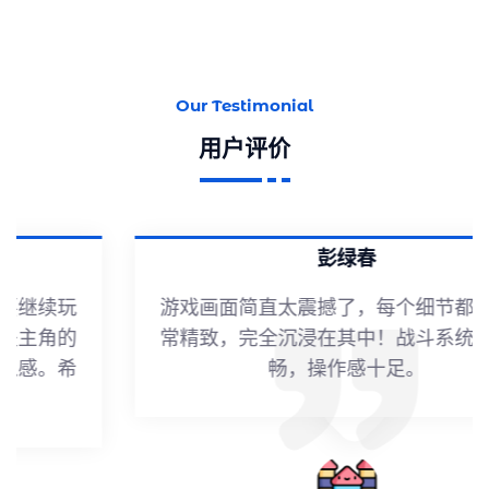
Our Testimonial
用户评价
彭绿春
游戏画面简直太震撼了，每个细节都做得非
常精致，完全沉浸在其中！战斗系统也很流
畅，操作感十足。