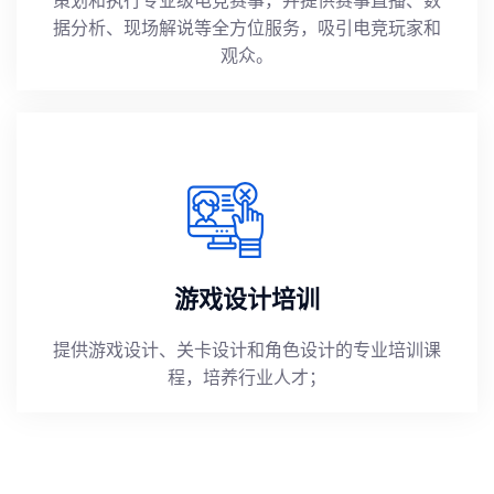
策划和执行专业级电竞赛事，并提供赛事直播、数
据分析、现场解说等全方位服务，吸引电竞玩家和
观众。
游戏设计培训
提供游戏设计、关卡设计和角色设计的专业培训课
程，培养行业人才；