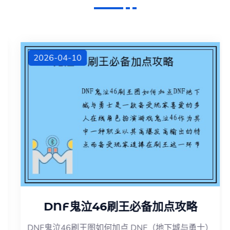
2026-04-10
DNF鬼泣46刷王必备加点攻略
DNF鬼泣46刷王图如何加点 DNF（地下城与勇士）