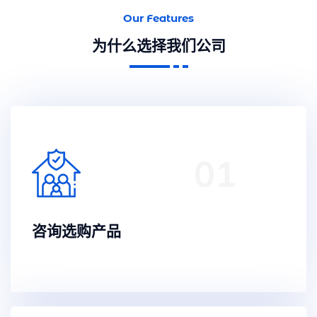
Our Features
为什么选择我们公司
01
咨询选购产品