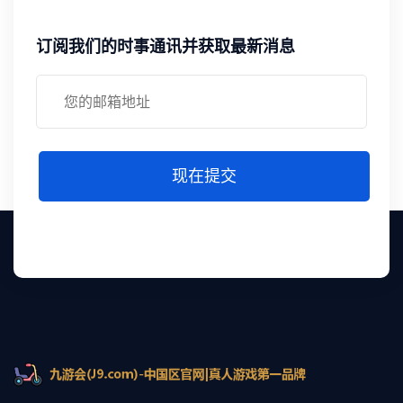
订阅我们的时事通讯并获取最新消息
现在提交